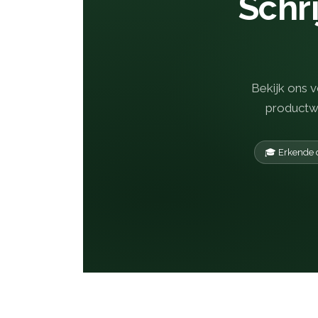
Schri
Bekijk ons v
productwo
🎓 Erkende 