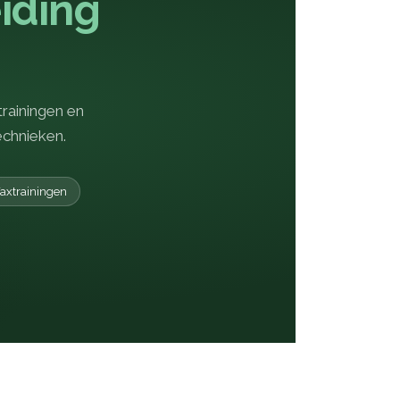
iding
trainingen en
echnieken.
axtrainingen