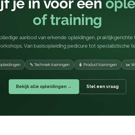
jf je in voor een
ople
of training
olledige aanbod van erkende opleidingen, praktijkgerichte 
rkshops. Van basisopleiding pedicure tot specialistische t
opleidingen
🔧 Techniek trainingen
🧴 Product trainingen
✂️ W
Bekijk alle opleidingen →
Stel een vraag