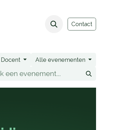
Webshop
Leasing
Evenementen
Blog
Contact
Docent
Alle evenementen