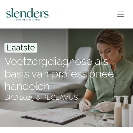
Laatste
Voetzorgdiagnose als
basis van professioneel
handelen
BKD 2025 & PECLAVUS