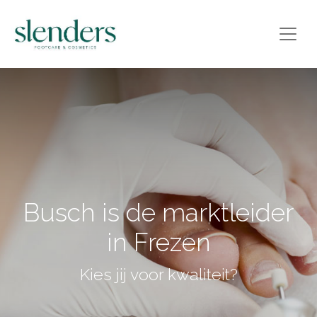
Busch is de marktleider
in Frezen
Kies jij voor kwaliteit?