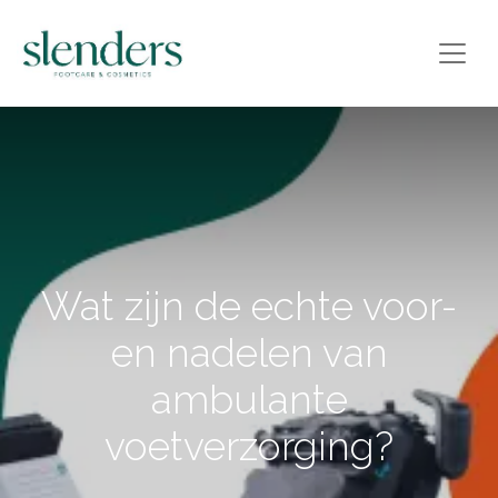
Wat zijn de echte voor-
en nadelen van
ambulante
voetverzorging?