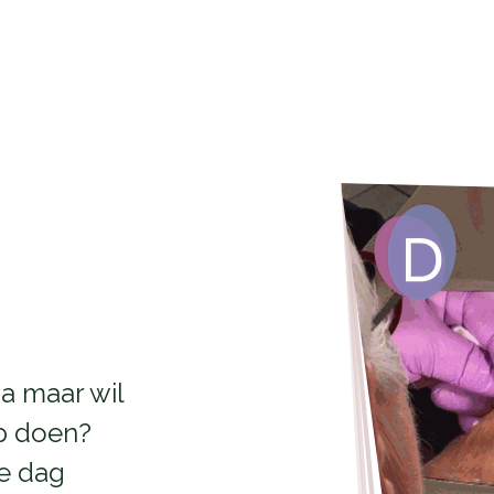
ma maar wil
op doen?
se dag