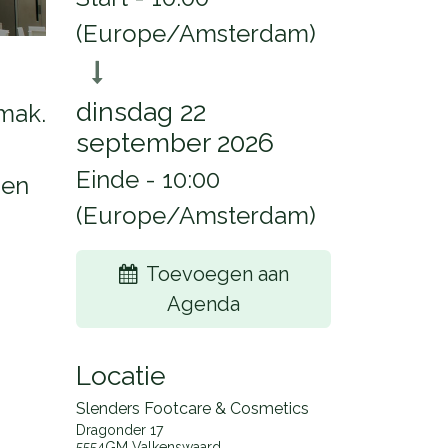
(
Europe/Amsterdam
)
dinsdag 22
emak.
september 2026
Einde -
10:00
pen
(
Europe/Amsterdam
)
Toevoegen aan
Agenda
Locatie
Slenders Footcare & Cosmetics
Dragonder 17
5554GM Valkenswaard