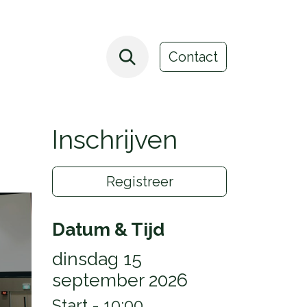
Webshop
Leasing
Evenementen
Blog
Contact
Inschrijven
Registreer
Datum & Tijd
dinsdag 15
september 2026
Start -
10:00