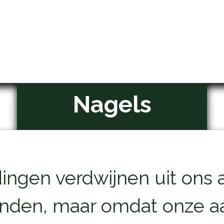
Home
Opleidingen
Klantenservice
Nagels
idingen verdwijnen uit ons
onden, maar omdat onze a