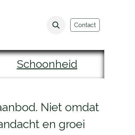
Webshop
Leasing
Evenementen
Blog
Contact
Schoonheid
 aanbod. Niet omdat
andacht en groei