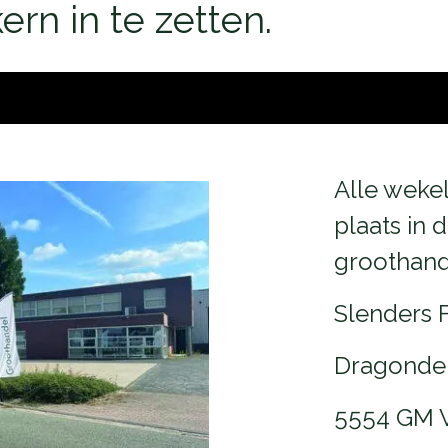
kern in te zetten.
Alle wekel
plaats in 
groothand
Slenders 
Dragonder
5554 GM 