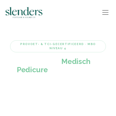
PROVOET- & TCI-GECERTIFICEERD · MBO
NIVEAU 4
Opleiding
Medisch
Pedicure
specialiseer je
verder
De ideale vervolgstap voor erkende pedicures
die zich willen specialiseren in risicovoeten en
medische voetzorg. Werk samen met
huisartsen, podotherapeuten en