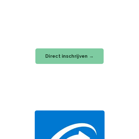
zorginstellingen.
📅 Start: 14 september 2026
📍 Valkenswaard
💶 Vanaf €450,-
🅿️ Gratis parkeren
Direct inschrijven →