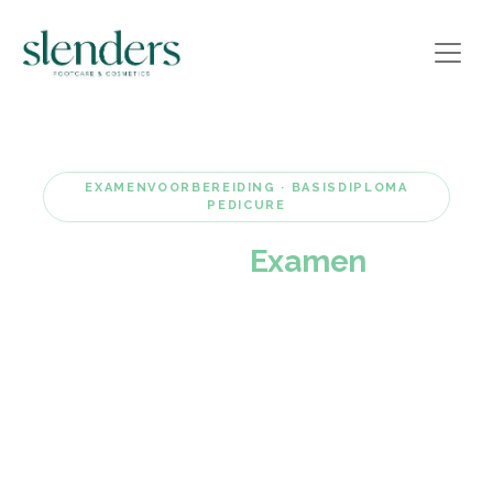
EXAMENVOORBEREIDING · BASISDIPLOMA
PEDICURE
Rustig het
Examen
in
Sta je op het punt om je praktijkexamen te
doen? Werk met rust, vertrouwen en focus toe
naar je examen onder begeleiding van ervaren
docente en TCI-examinator Eveline.
🕐 09:30 – 15:30 uur
📍 Valkenswaard
💶 €125,-