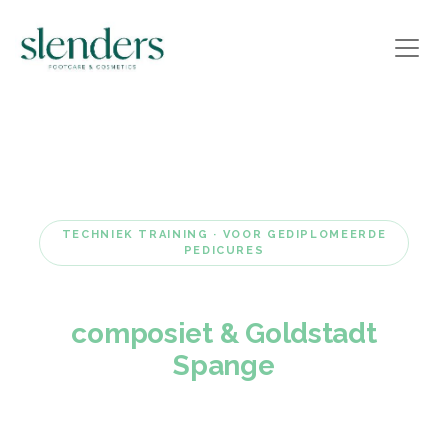
TECHNIEK TRAINING · VOOR GEDIPLOMEERDE
PEDICURES
Nagelregulatie met
composiet & Goldstadt
Spange
Wil jij klanten met pijnlijke nagelwalproblemen
en ingroeiende nagels een effectieve,