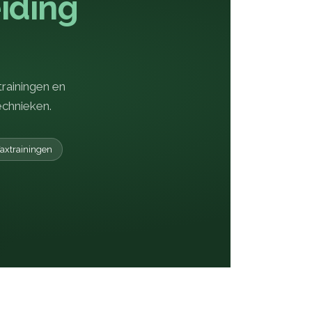
iding
trainingen en
echnieken.
axtrainingen