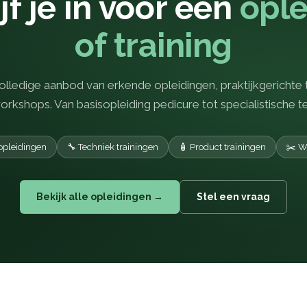
jf je in voor een
ople
of training
olledige aanbod van erkende opleidingen, praktijkgerichte 
rkshops. Van basisopleiding pedicure tot specialistische t
opleidingen
🔧 Techniek trainingen
🧴 Product trainingen
✂️ W
Bekijk alle opleidingen →
Stel een vraag