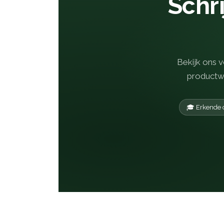
Schri
Bekijk ons v
productwo
🎓 Erkende 