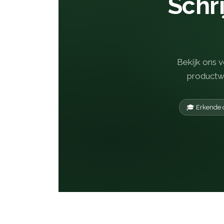
Schri
Bekijk ons v
productwo
🎓 Erkende 