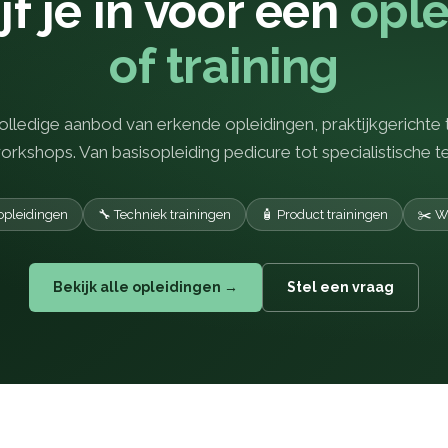
jf je in voor een
ople
of training
olledige aanbod van erkende opleidingen, praktijkgerichte 
rkshops. Van basisopleiding pedicure tot specialistische t
opleidingen
🔧 Techniek trainingen
🧴 Product trainingen
✂️ W
Bekijk alle opleidingen →
Stel een vraag