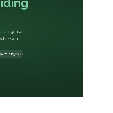
iding
trainingen en
echnieken.
axtrainingen