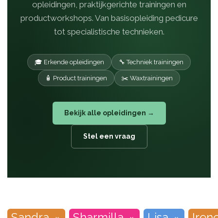
opleidingen, praktijkgerichte trainingen en
productworkshops. Van basisopleiding pedicure
tot specialistische technieken.
🎓 Erkende opleidingen
🔧 Techniek trainingen
🧴 Product trainingen
✂️ Waxtrainingen
Bekijk alle opleidingen →
Stel een vraag
Sandra
Sharmilla
Lisa
Iren